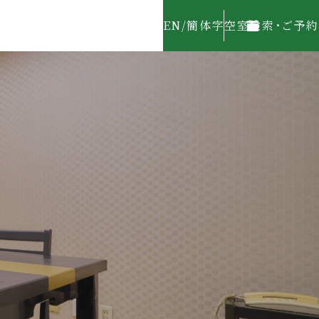
EN
/
簡体字
空室検索･ご予約