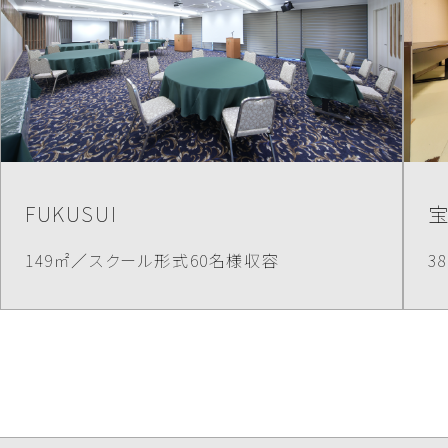
FUKUSUI
149㎡／スクール形式60名様収容
3