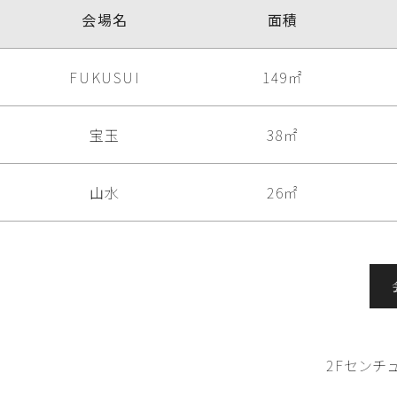
会場名
面積
FUKUSUI
149㎡
宝玉
38㎡
山水
26㎡
2Fセン