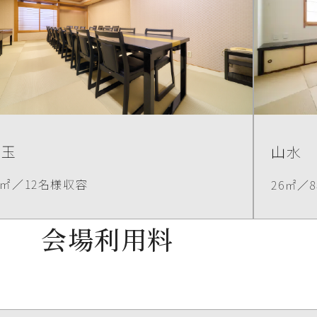
宝玉
山水
8㎡／12名様収容
26㎡／
会場利用料