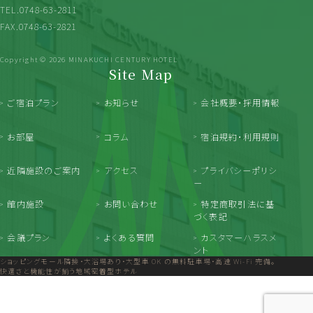
TEL.0748-63-2811
FAX.0748-63-2821
Copyright © 2026 MINAKUCHI CENTURY HOTEL
Site Map
ご宿泊プラン
お知らせ
会社概要・採用情報
お部屋
コラム
宿泊規約・利用規則
近隣施設のご案内
アクセス
プライバシーポリシ
ー
館内施設
お問い合わせ
特定商取引法に基
づく表記
会議プラン
よくある質問
カスタマーハラスメ
ント
ショッピングモール隣接・大浴場あり・大型車 OK の無料駐車場・高速 Wi-Fi 完備。
快適さと機能性が揃う地域密着型ホテル